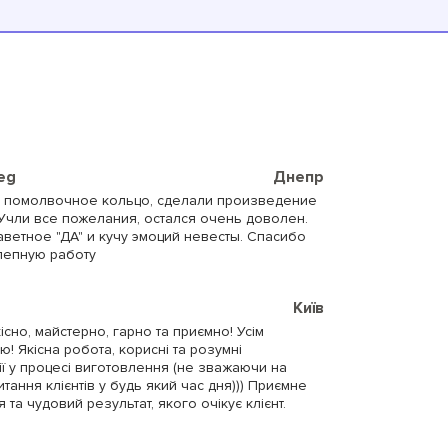
ieg
Днепр
 помолвочное кольцо, сделали произведение
 Учли все пожелания, остался очень доволен.
ветное "ДА" и кучу эмоций невесты. Спасибо
лепную работу
Київ
існо, майстерно, гарно та приємно! Усім
! Якісна робота, корисні та розумні
ії у процесі виготовлення (не зважаючи на
итання клієнтів у будь який час дня))) Приємне
 та чудовий результат, якого очікує клієнт.