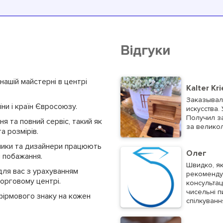
Відгуки
ашій майстерні в центрі
Kalter Kr
Заказывал
ни і країн Євросоюзу.
искусства.
Получил за
я та повний сервіс, такий як
за велико
а розмірів.
ники та дизайнери працюють
Олег
і побажання.
Швидко, як
ля вас з урахуванням
рекомендую
торговому центрі.
консультац
чисельні п
ірмового знаку на кожен
спілкування