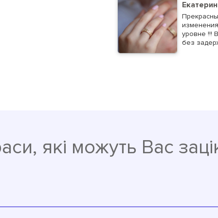
Екатерин
Прекрасны
изменения 
уровне !!!
без задер
аси, які можуть Вас заці