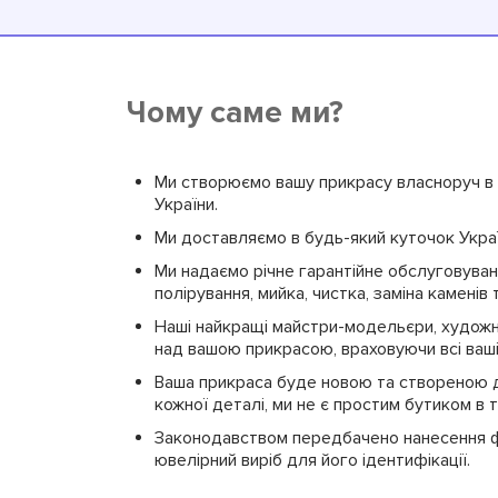
Чому саме ми?
Ми створюємо вашу прикрасу власноруч в н
України.
Ми доставляємо в будь-який куточок Украї
Ми надаємо річне гарантійне обслуговуванн
полірування, мийка, чистка, заміна каменів т
Наші найкращі майстри-модельєри, худож
над вашою прикрасою, враховуючи всі ваш
Ваша прикраса буде новою та створеною д
кожної деталі, ми не є простим бутиком в 
Законодавством передбачено нанесення ф
ювелірний виріб для його ідентифікації.