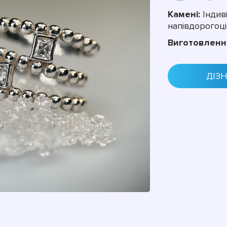
Камені:
Індиві
напівдорогоці
Виготовленн
ДІЗ