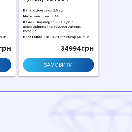
Вага:
орієнтовно 2.5 гр.
Матеріал:
Золото 585
Камені:
Індивідуальний підбір
дорогоцінних і напівдорогоцінних
каменів
днів
Виготовлення:
18-24 календарних днів
грн
грн
34994
ЗАМОВИТИ