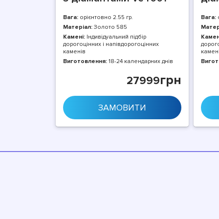
Вага:
орієнтовно 2.55 гр.
Вага:
о
Матеріал:
Золото 585
Матер
Камені:
Індивідуальний підбір
Камен
дорогоцінних і напівдорогоцінних
дорого
каменів
камен
Виготовлення:
18-24 календарних днів
Вигот
грн
27999
ЗАМОВИТИ