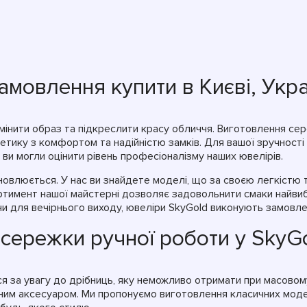
мовлення купити в Києві, Укра
мінити образ та підкреслити красу обличчя. Виготовлення се
етику з комфортом та надійністю замків. Для вашої зручності
 ви могли оцінити рівень професіоналізму наших ювелірів.
оновлюється. У нас ви знайдете моделі, що за своєю легкістю
ртимент нашої майстерні дозволяє задовольнити смаки найвиба
и для вечірнього виходу, ювеліри SkyGold виконують замовлен
сережки ручної роботи у SkyG
ся за увагу до дрібниць, яку неможливо отримати при масовом
им аксесуаром. Ми пропонуємо виготовлення класичних модел