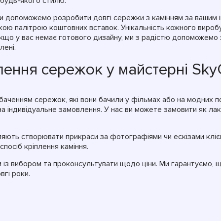
о будь-якого стилю.
и допоможемо розробити довгі сережки з камінням за вашим 
кою палітрою коштовних вставок. Унікальність кожного виробу
 якщо у вас немає готового дизайну, ми з радістю допоможемо
лені.
лення сережок у майстерні Sky
 баченням сережок, які вони бачили у фільмах або на модних 
 на індивідуальне замовлення. У нас ви можете замовити як лако
ляють створювати прикраси за фотографіями чи ескізами клієнт
 спосіб кріплення каміння.
із вибором та проконсультувати щодо ціни. Ми гарантуємо, щ
вгі роки.