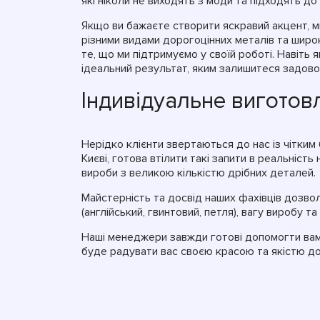
які ніколи не виходять з моди та підходять д
Якщо ви бажаєте створити яскравий акцент, м
різними видами дорогоцінних металів та широ
те, що ми підтримуємо у своїй роботі. Навіть
ідеальний результат, яким залишитеся задово
Індивідуальне виготов
Нерідко клієнти звертаються до нас із чітким
Києві, готова втілити такі запити в реальність
вироби з великою кількістю дрібних деталей.
Майстерність та досвід наших фахівців дозво
(англійський, гвинтовий, петля), вагу виробу та
Наші менеджери завжди готові допомогти вам 
буде радувати вас своєю красою та якістю до