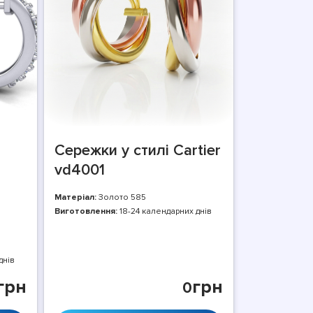
Сережки у стилі Cartier
vd4001
Матеріал:
Золото 585
Виготовлення:
18-24 календарних днів
днів
грн
грн
0