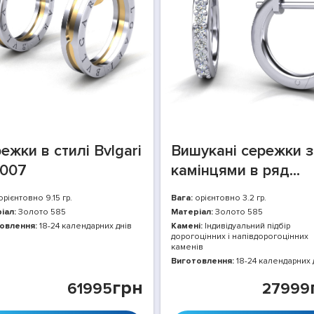
ежки в стилі Bvlgari
Вишукані сережки з
007
камінцями в ряд
vc4006
рієнтовно 9.15 гр.
Вага:
орієнтовно 3.2 гр.
іал:
Золото 585
Матеріал:
Золото 585
овлення:
18-24 календарних днів
Камені:
Індивідуальний підбір
дорогоцінних і напівдорогоцінних
каменів
Виготовлення:
18-24 календарних 
грн
61995
27999