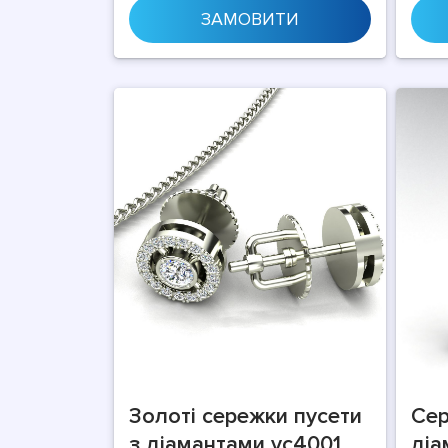
ЗАМОВИТИ
Золоті сережки пусети
Сер
з діамантами vc4001
діа