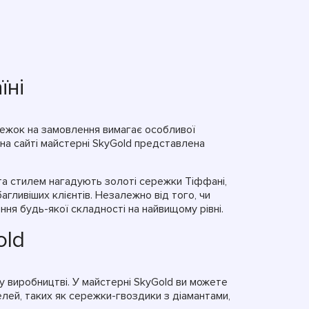
їні
режок на замовлення вимагає особливої
 на сайті майстерні SkyGold представлена
 та стилем нагадують золоті сережки Тіффані,
гливіших клієнтів. Незалежно від того, чи
ня будь-якої складності на найвищому рівні.
old
у виробництві. У майстерні SkyGold ви можете
ей, таких як сережки-гвоздики з діамантами,