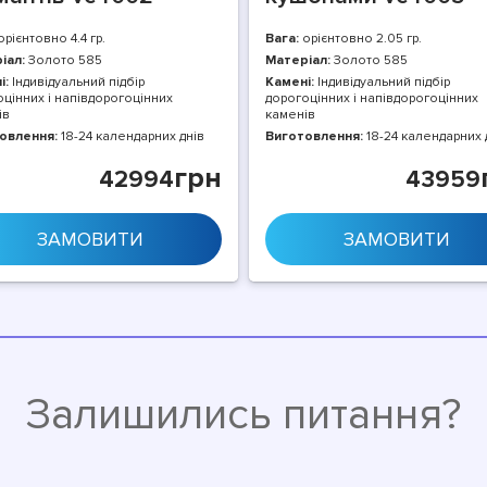
рієнтовно 4.4 гр.
Вага:
орієнтовно 2.05 гр.
іал:
Золото 585
Матеріал:
Золото 585
і:
Індивідуальний підбір
Камені:
Індивідуальний підбір
цінних і напівдорогоцінних
дорогоцінних і напівдорогоцінних
ів
каменів
овлення:
18-24 календарних днів
Виготовлення:
18-24 календарних 
грн
42994
43959
ЗАМОВИТИ
ЗАМОВИТИ
Залишились питання?