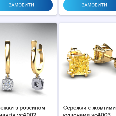
ЗАМОВИТИ
ЗАМОВИТИ
ежки з розсипом
Сережки с жовтими
мантів vc4002
кушонами vc4003