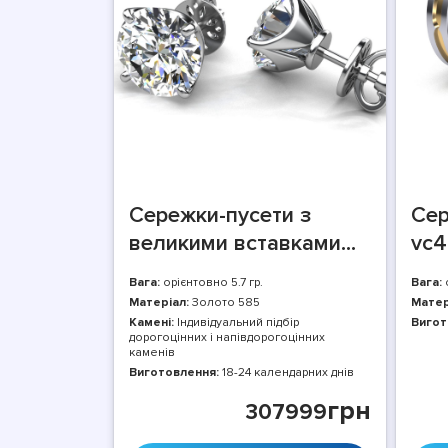
Сережки-пусети з
Сер
великими вставками
vc4
vc4005
Вага:
орієнтовно 5.7 гр.
Вага:
о
Матеріал:
Золото 585
Матер
Камені:
Індивідуальний підбір
Вигот
дорогоцінних і напівдорогоцінних
каменів
Виготовлення:
18-24 календарних днів
грн
307999