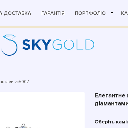
А ДОСТАВКА
ГАРАНТІЯ
ПОРТФОЛІО
КА
мантами vc5007
Елегантне 
діамантам
Оберіть камі