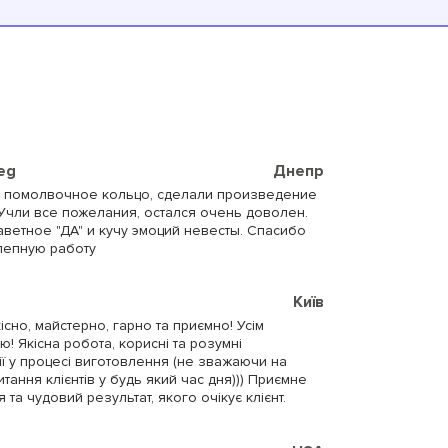
ieg
Днепр
 помолвочное кольцо, сделали произведение
 Учли все пожелания, остался очень доволен.
ветное "ДА" и кучу эмоций невесты. Спасибо
лепную работу
Київ
існо, майстерно, гарно та приємно! Усім
! Якісна робота, корисні та розумні
ії у процесі виготовлення (не зважаючи на
итання клієнтів у будь який час дня))) Приємне
 та чудовий результат, якого очікує клієнт.