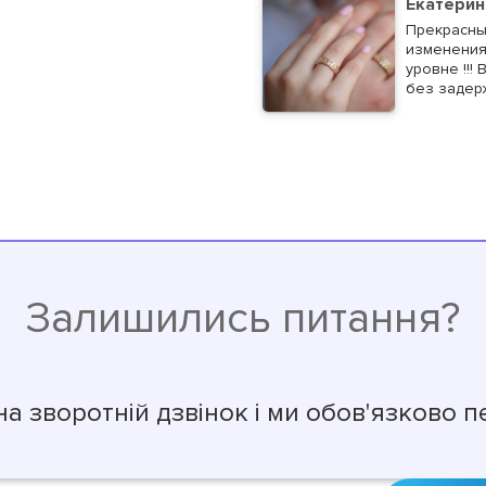
Екатерин
Прекрасны
изменения 
уровне !!!
без задер
Залишились питання?
на зворотній дзвінок і ми обов'язково 