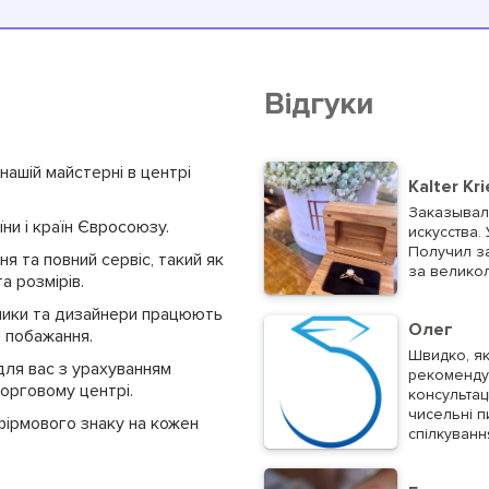
Відгуки
ашій майстерні в центрі
Kalter Kr
Заказывал
ни і країн Євросоюзу.
искусства.
Получил за
я та повний сервіс, такий як
за велико
а розмірів.
ники та дизайнери працюють
Олег
і побажання.
Швидко, як
ля вас з урахуванням
рекомендую
торговому центрі.
консультац
чисельні п
ірмового знаку на кожен
спілкування