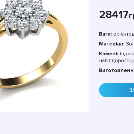
28417
г
Вага:
орієнтов
Матеріал:
Зол
Камені:
Індиві
напівдорогоці
Виготовленн
З