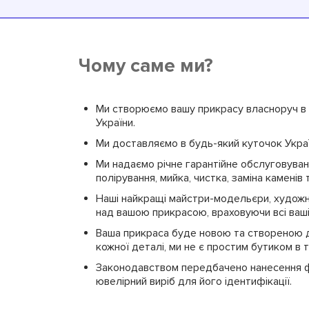
Чому саме ми?
Ми створюємо вашу прикрасу власноруч в н
України.
Ми доставляємо в будь-який куточок Украї
Ми надаємо річне гарантійне обслуговуванн
полірування, мийка, чистка, заміна каменів т
Наші найкращі майстри-модельєри, худож
над вашою прикрасою, враховуючи всі ваш
Ваша прикраса буде новою та створеною д
кожної деталі, ми не є простим бутиком в 
Законодавством передбачено нанесення ф
ювелірний виріб для його ідентифікації.