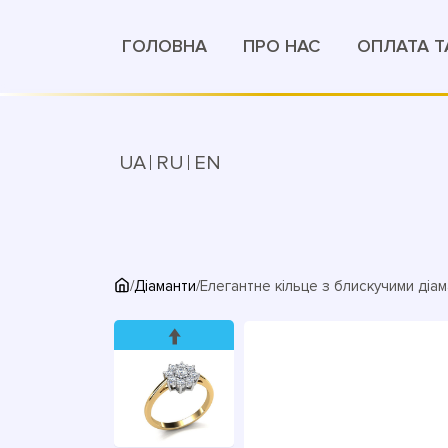
ГОЛОВНА
ПРО НАС
ОПЛАТА Т
UA
RU
EN
/
Діаманти
/
Елегантне кільце з блискучими діа
↑