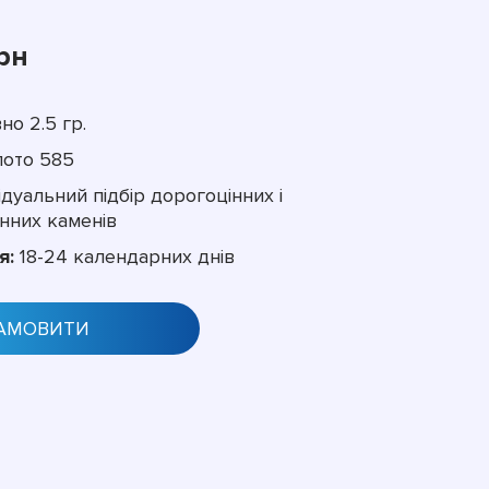
рн
но 2.5 гр.
ото 585
дуальний підбір дорогоцінних і
нних каменів
я:
18-24 календарних днів
АМОВИТИ