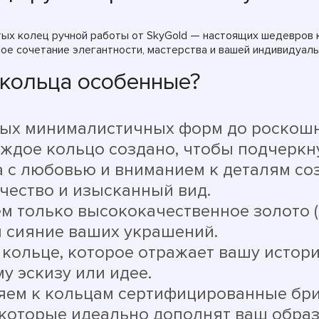
ых колец ручной работы от SkyGold — настоящих шедевров ю
ое сочетание элегантности, мастерства и вашей индивидуаль
кольца особенные?
ных минималистичных форм до роскош
дое кольцо создано, чтобы подчеркну
а с любовью и вниманием к деталям со
чество и изысканный вид.
м только высококачественное золото (
и сияние ваших украшений.
 кольце, которое отражает вашу исто
у эскизу или идее.
яем к кольцам сертифицированные бри
 которые идеально дополнят ваш образ